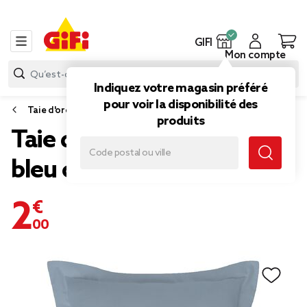
GIFI
Mon compte
Indiquez votre magasin préféré
pour voir la disponibilité des
Taie d'oreiller et taie de traversin
produits
Taie d'oreiller carrée unie
bleu clair avec revers
2,00 €