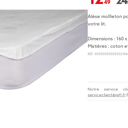
24,
Prix
Alèse mollleton p
votre lit.
Dimensions : 160 
Matières : coton e
REF.
00000000000033184
Notre service c
serviceclient@gifi.fr