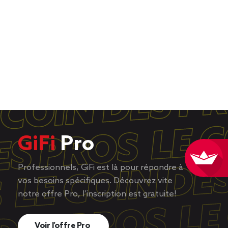
GiFi
Pro
Professionnels, GiFi est là pour répondre à
vos besoins spécifiques. Découvrez vite
notre offre Pro, l’inscription est gratuite!
Voir l’offre Pro