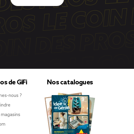
os de GiFi
Nos catalogues
mes-nous ?
indre
 magasins
oom