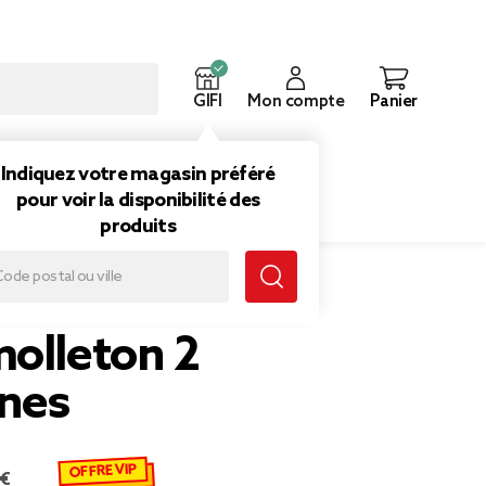
GIFI
Mon compte
Panier
ouveautés
Inspirations
Indiquez votre magasin préféré
pour voir la disponibilité des
produits
molleton 2
nes
OFFRE VIP