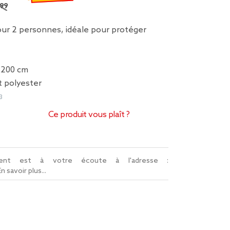
99 €
 remisé de 24,99 € à 12,49 €
our 2 personnes, idéale pour protéger
x 200 cm
t polyester
3
Ce produit vous plaît ?
lient est à votre écoute à l'adresse :
En savoir plus...