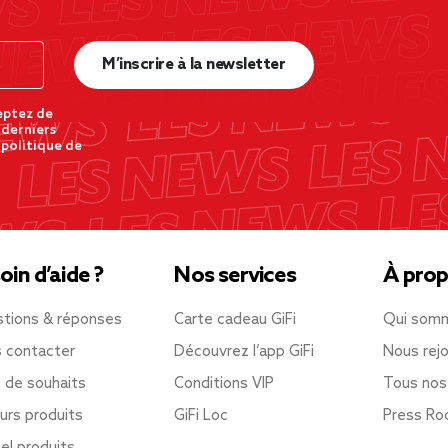
M’inscrire à la newsletter
eptez de
 derniers
 politique de
oin d’aide ?
Nos services
À prop
tions & réponses
Carte cadeau GiFi
Qui som
 contacter
Découvrez l’app GiFi
Nous rejo
e de souhaits
Conditions VIP
Tous nos
urs produits
GiFi Loc
Press R