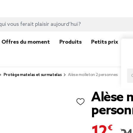
Offres du moment
Produits
Petits prix
N
Protège matelas et surmatelas
Alèse molleton 2 personnes
Alèse 
person
12,49 €