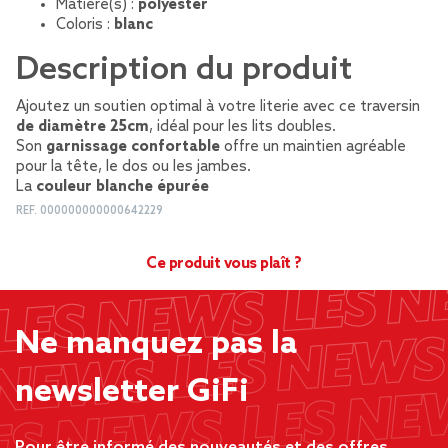
Matière(s) :
polyester
Coloris :
blanc
Description du produit
Ajoutez un soutien optimal à votre literie avec ce traversin
de diamètre 25cm
, idéal pour les lits doubles.
Son
garnissage confortable
offre un maintien agréable
pour la tête, le dos ou les jambes.
La
couleur blanche épurée
REF.
000000000000642229
Ce produit vous plaît ?
Ne manquez pas la
newsletter GiFi
Pour être informé des nouveautés et des offres