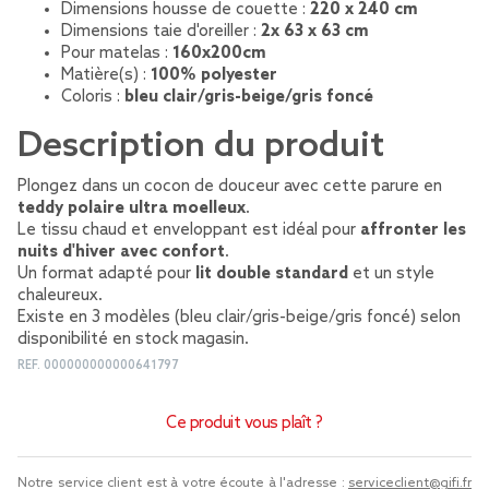
Dimensions housse de couette :
220 x 240 cm
Dimensions taie d'oreiller :
2x 63 x 63 cm
Pour matelas :
160x200cm
Matière(s) :
100% polyester
Coloris :
bleu clair/gris-beige/gris foncé
Description du produit
Plongez dans un cocon de douceur avec cette parure en
teddy polaire ultra moelleux
.
Le tissu chaud et enveloppant est idéal pour
affronter les
nuits d'hiver avec confort
.
Un format adapté pour
lit double standard
et un style
chaleureux.
Existe en 3 modèles (bleu clair/gris-beige/gris foncé) selon
disponibilité en stock magasin.
REF.
000000000000641797
Ce produit vous plaît ?
Notre service client est à votre écoute à l'adresse :
serviceclient@gifi.fr