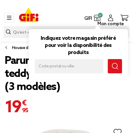
GIFI
Mon compte
Indiquez votre magasin préféré
pour voir la disponibilité des
Housse de couette et parure de lit
produits
Parure de lit 2 personnes
teddy polaire 220x240cm
(3 modèles)
19,95 €