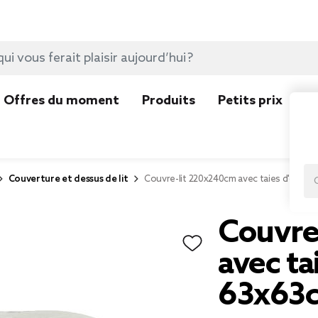
Offres du moment
Produits
Petits prix
N
Couverture et dessus de lit
Couvre-lit 220x240cm avec taies d'oreill
Couvre
avec tai
63x63c