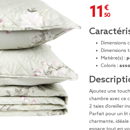
11,50 €
Caractéri
Dimensions co
Dimensions tai
Matière(s) :
p
Coloris :
asso
Descripti
Ajoutez une touch
chambre avec ce co
2 taies d'oreiller in
Parfait pour un li
charmante, idéale 
espace tout en vo