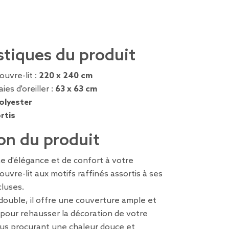
stiques du produit
uvre-lit :
220 x 240 cm
es d'oreiller :
63 x 63 cm
olyester
rtis
on du produit
e d'élégance et de confort à votre
uvre-lit aux motifs raffinés assortis à ses
cluses.
t double, il offre une couverture ample et
pour rehausser la décoration de votre
us procurant une chaleur douce et