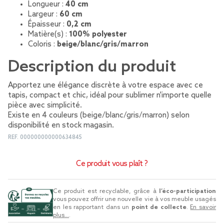
Longueur :
40 cm
Largeur :
60 cm
Épaisseur :
0,2 cm
Matière(s) :
100% polyester
Coloris :
beige/blanc/gris/marron
Description du produit
Apportez une élégance discrète à votre espace avec ce
tapis, compact et chic, idéal pour sublimer n'importe quelle
pièce avec simplicité.
Existe en 4 couleurs (beige/blanc/gris/marron) selon
disponibilité en stock magasin.
REF.
000000000000634845
Ce produit vous plaît ?
Ce produit est recyclable, grâce à
l’éco-participation
vous pouvez offrir une nouvelle vie à vos meuble usagés
en les rapportant dans un
point de collecte
.
En savoir
plus...
.