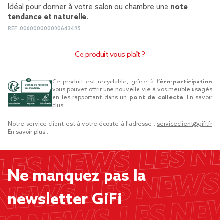
Idéal pour donner à votre salon ou chambre une
note
tendance et naturelle
.
REF.
000000000000643495
Ce produit vous plaît ?
Ce produit est recyclable, grâce à
l’éco-participation
vous pouvez offrir une nouvelle vie à vos meuble usagés
en les rapportant dans un
point de collecte
.
En savoir
plus...
.
Notre service client est à votre écoute à l'adresse :
serviceclient@gifi.fr
En savoir plus...
Ne manquez pas la
newsletter GiFi