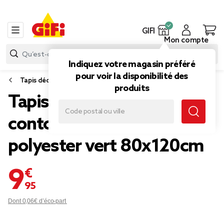
GIFI
Mon compte
Indiquez votre magasin préféré
pour voir la disponibilité des
Tapis déco
produits
Tapis rectangulaire
contour vague Wavy
polyester vert 80x120cm
9,95 €
Dont 0,06€ d’éco-part