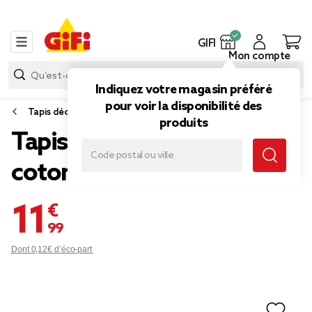
GIFI
Mon compte
Indiquez votre magasin préféré
pour voir la disponibilité des
Tapis déco
produits
Tapis jute tufté jute et
coton 140x70cm
11,99 €
Dont 0,12€ d’éco-part