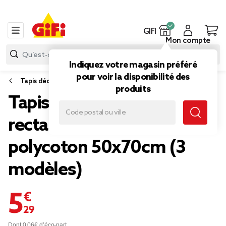
GIFI
Mon compte
Indiquez votre magasin préféré
pour voir la disponibilité des
Tapis déco
produits
Tapis intérieur à franges
rectangulaire rayures
polycoton 50x70cm (3
modèles)
5,29 €
Dont 0,06€ d’éco-part