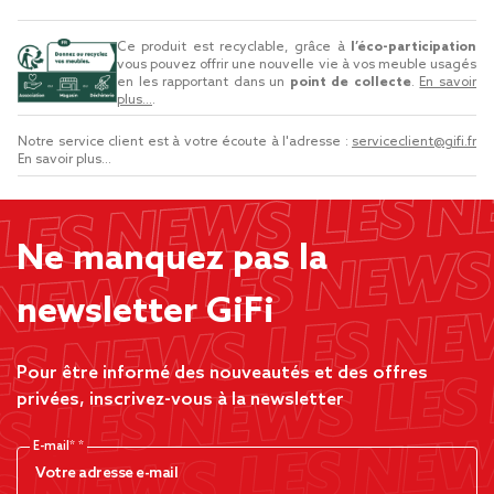
Ce produit est recyclable, grâce à
l’éco-participation
vous pouvez offrir une nouvelle vie à vos meuble usagés
en les rapportant dans un
point de collecte
.
En savoir
plus...
.
Notre service client est à votre écoute à l'adresse :
serviceclient@gifi.fr
En savoir plus...
Ne manquez pas la
newsletter GiFi
Pour être informé des nouveautés et des offres
privées, inscrivez-vous à la newsletter
E-mail*