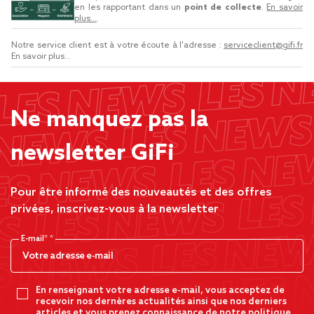
en les rapportant dans un
point de collecte
.
En savoir
plus...
.
Notre service client est à votre écoute à l'adresse :
serviceclient@gifi.fr
En savoir plus...
Ne manquez pas la
newsletter GiFi
Pour être informé des nouveautés et des offres
privées, inscrivez-vous à la newsletter
E-mail*
En renseignant votre adresse e-mail, vous acceptez de
recevoir nos dernères actualités ainsi que nos derniers
articles et vous prenez connaissance de notre politique