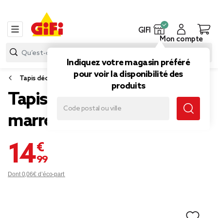
GIFI
Mon compte
Indiquez votre magasin préféré
pour voir la disponibilité des
Tapis déco
produits
Tapis fausse fourrure
marron taupe 90x130cm
14,99 €
Dont 0,06€ d’éco-part