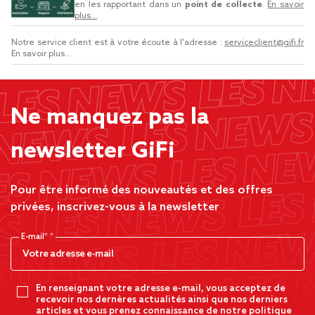
en les rapportant dans un
point de collecte
.
En savoir
plus...
.
Notre service client est à votre écoute à l'adresse :
serviceclient@gifi.fr
En savoir plus...
Ne manquez pas la
newsletter GiFi
Pour être informé des nouveautés et des offres
privées, inscrivez-vous à la newsletter
E-mail*
En renseignant votre adresse e-mail, vous acceptez de
recevoir nos dernères actualités ainsi que nos derniers
articles et vous prenez connaissance de notre politique