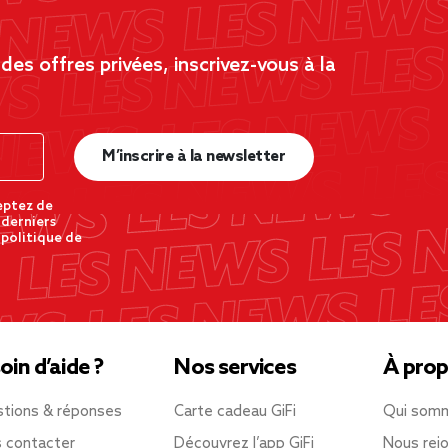
es offres privées, inscrivez-vous à la
M’inscrire à la newsletter
eptez de
 derniers
 politique de
oin d’aide ?
Nos services
À prop
tions & réponses
Carte cadeau GiFi
Qui som
 contacter
Découvrez l’app GiFi
Nous rejo