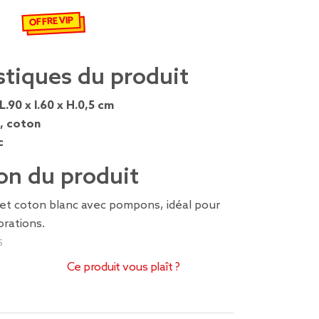
OFFRE VIP
 €
remisé de 16,99 € à 8,49 €
stiques du produit
L.90 x l.60 x H.0,5 cm
e, coton
c
on du produit
 et coton blanc avec pompons, idéal pour
orations.
5
Ce produit vous plaît ?