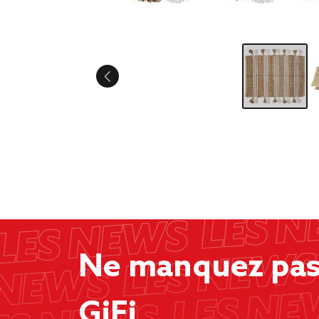
Ne manquez pas 
GiFi