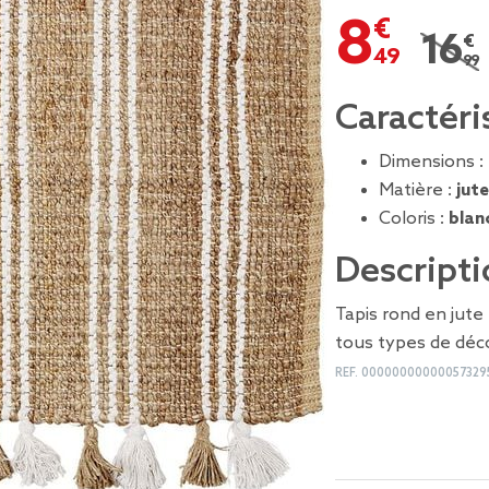
8,49 €
16,99
Prix 
Caractéri
Dimensions :
Matière :
jut
Coloris :
blan
Descripti
Tapis rond en jute
tous types de déc
REF.
00000000000057329