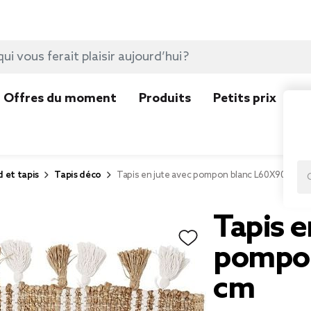
Offres du moment
Produits
Petits prix
N
d et tapis
Tapis déco
Tapis en jute avec pompon blanc L60X90 cm
Tapis e
pompon
cm