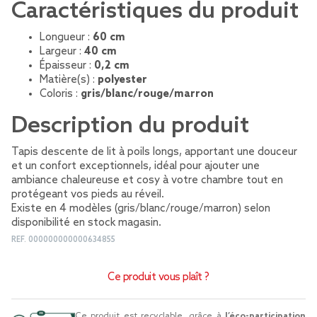
Caractéristiques du produit
Longueur :
60 cm
Largeur :
40 cm
Épaisseur :
0,2 cm
Matière(s) :
polyester
Coloris :
gris/blanc/rouge/marron
Description du produit
Tapis descente de lit à poils longs, apportant une douceur
et un confort exceptionnels, idéal pour ajouter une
ambiance chaleureuse et cosy à votre chambre tout en
protégeant vos pieds au réveil.
Existe en 4 modèles (gris/blanc/rouge/marron) selon
disponibilité en stock magasin.
REF.
000000000000634855
Ce produit vous plaît ?
Ce produit est recyclable, grâce à
l’éco-participation