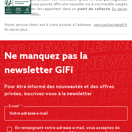
vous pouvez offrir une nouvelle vie à vos meuble usagés
en les rapportant dans un
point de collecte
.
En savoir
plus...
.
Notre service client est à votre écoute à l'adresse :
serviceclient@gifi.fr
En savoir plus...
Ne manquez pas la
newsletter GiFi
Pour être informé des nouveautés et des offres
privées, inscrivez-vous à la newsletter
E-mail*
En renseignant votre adresse e-mail, vous acceptez de