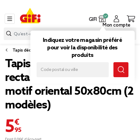
GIFI
Mon compte
Indiquez votre magasin préféré
pour voir la disponibilité des
Tapis déco
produits
Tapis d'intérieur
rectangulaire velours
motif oriental 50x80cm (2
modèles)
5,95 €
Dont 0,06€ d’éco-part