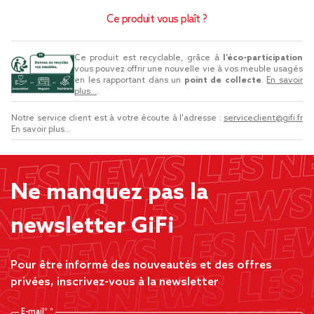
Ce produit vous plaît ?
Ce produit est recyclable, grâce à
l’éco-participation
vous pouvez offrir une nouvelle vie à vos meuble usagés
en les rapportant dans un
point de collecte
.
En savoir
plus...
.
Notre service client est à votre écoute à l'adresse :
serviceclient@gifi.fr
En savoir plus...
Ne manquez pas la
newsletter GiFi
Pour être informé des nouveautés et des offres
privées, inscrivez-vous à la newsletter
E-mail*