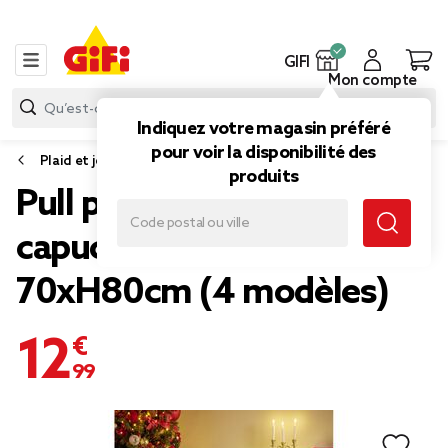
GIFI
Mon compte
Indiquez votre magasin préféré
pour voir la disponibilité des
Plaid et jeté de canapé
produits
Pull plaid Noël adulte à
capuche rouge et vert
70xH80cm (4 modèles)
12,99 €