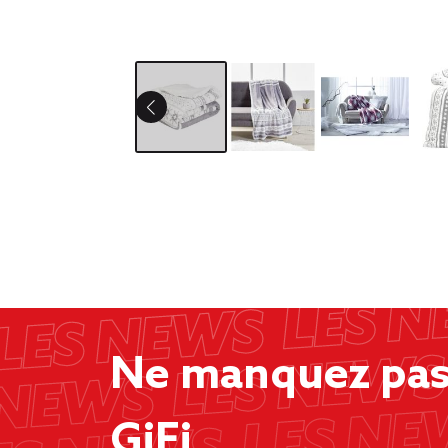
Ne manquez pas 
GiFi