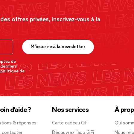
es offres privées, inscrivez-vous à la
M’inscrire à la newsletter
eptez de
 derniers
 politique de
oin d’aide ?
Nos services
À prop
tions & réponses
Carte cadeau GiFi
Qui som
 contacter
Découvrez l’app GiFi
Nous rejo