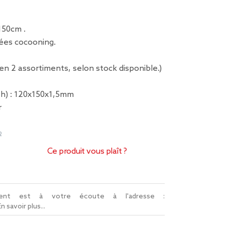
150cm .
rées cocooning.
 en 2 assortiments, selon stock disponible.)
x h) : 120x150x1,5mm
r
2
Ce produit vous plaît ?
lient est à votre écoute à l'adresse :
En savoir plus...