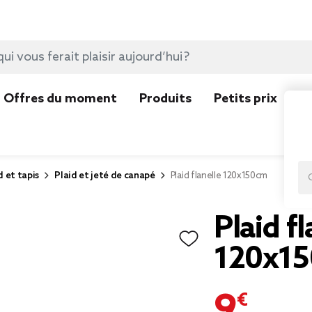
Offres du moment
Produits
Petits prix
N
d et tapis
Plaid et jeté de canapé
Plaid flanelle 120x150cm
Plaid fl
120x1
9,90 €