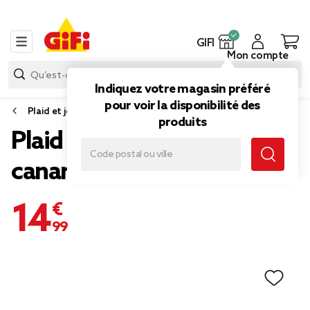
GIFI
Mon compte
Indiquez votre magasin préféré
pour voir la disponibilité des
Plaid et jeté de canapé
produits
Plaid à franges uni bleu
canard
14,99 €