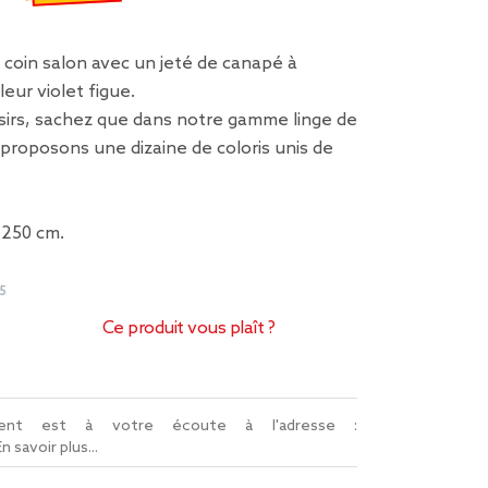
 €
emisé de 16,99 € à 5,10 €
coin salon avec un jeté de canapé à
eur violet figue.
aisirs, sachez que dans notre gamme linge de
proposons une dizaine de coloris unis de
 250 cm.
5
Ce produit vous plaît ?
lient est à votre écoute à l'adresse :
En savoir plus...