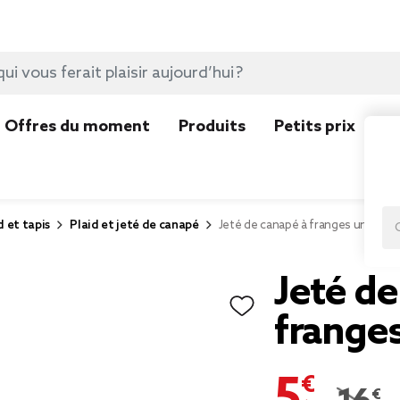
Offres du moment
Produits
Petits prix
N
d et tapis
Plaid et jeté de canapé
Jeté de canapé à franges uni viole
Jeté de
franges
5,10 €