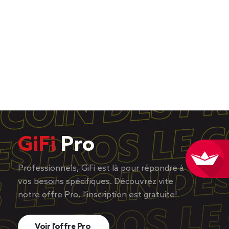
GiFi
Pro
Professionnels, GiFi est là pour répondre à
vos besoins spécifiques. Découvrez vite
notre offre Pro, l’inscription est gratuite!
Voir l’offre Pro