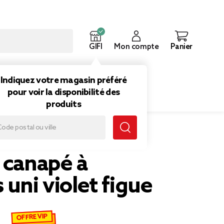
GIFI
Mon compte
Panier
ouveautés
Inspirations
Indiquez votre magasin préféré
pour voir la disponibilité des
produits
t figue
 canapé à
 uni violet figue
OFFRE VIP