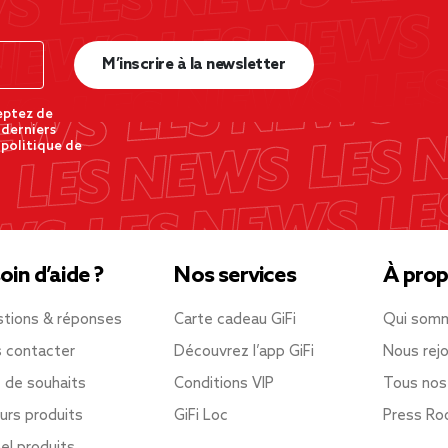
M’inscrire à la newsletter
eptez de
 derniers
 politique de
oin d’aide ?
Nos services
À prop
tions & réponses
Carte cadeau GiFi
Qui som
 contacter
Découvrez l’app GiFi
Nous rejo
e de souhaits
Conditions VIP
Tous nos
urs produits
GiFi Loc
Press R