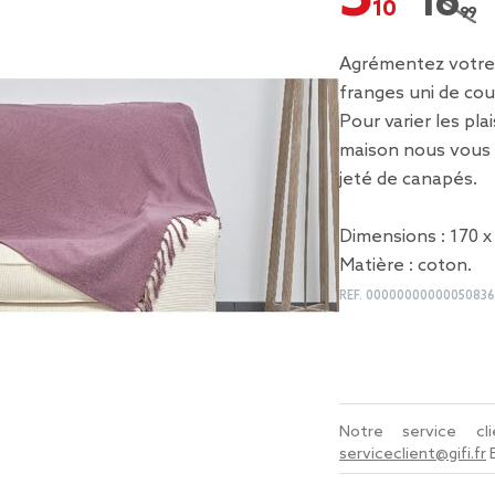
16,99
Prix r
Agrémentez votre 
franges uni de coul
Pour varier les pl
maison nous vous 
jeté de canapés.
Dimensions : 170 x
Matière : coton.
REF.
00000000000050836
Notre service c
serviceclient@gifi.fr