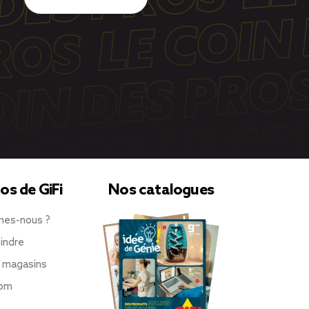
os de GiFi
Nos catalogues
mes-nous ?
indre
 magasins
oom