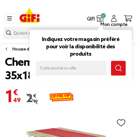
GIFI
Mon compte
Indiquez votre magasin préféré
pour voir la disponibilité des
Housse de chaise, canapé ou fauteuil
produits
Chemin de table de Noël
35x180cm
1,49 €
OFFRE VIP
2,99 €
Prix remisé de 2,99 € à 1,49 €