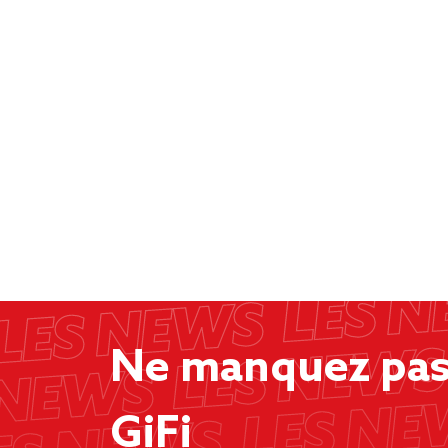
Ne manquez pas 
GiFi