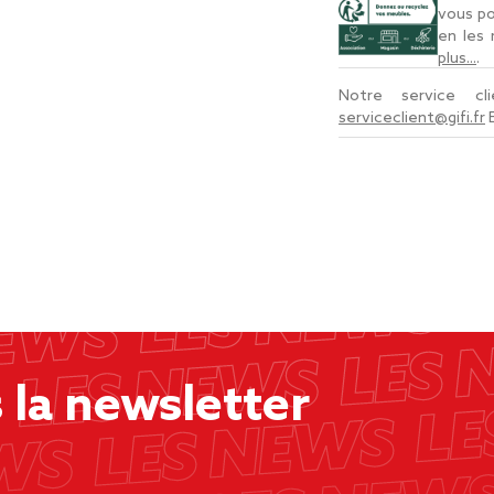
vous po
en les
plus...
.
Notre service c
serviceclient@gifi.fr
la newsletter