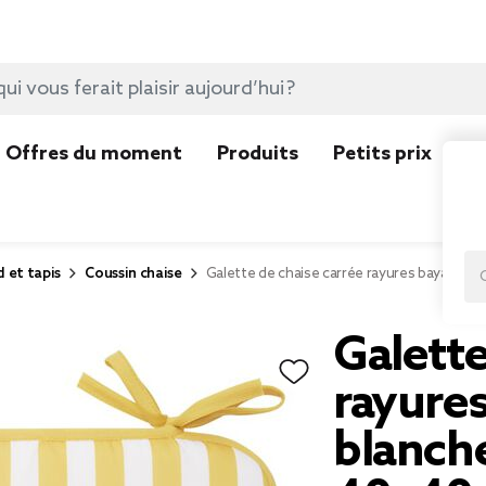
Offres du moment
Produits
Petits prix
N
d et tapis
Coussin chaise
Galette de chaise carrée rayures bayadère
Galette
rayure
blanche