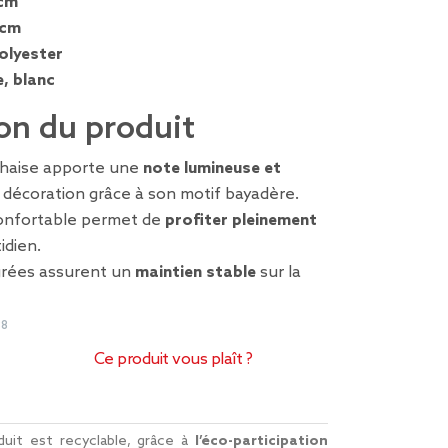
cm
 cm
olyester
e, blanc
on du produit
chaise apporte une
note lumineuse et
 décoration grâce à son motif bayadère.
onfortable permet de
profiter pleinement
idien.
grées assurent un
maintien stable
sur la
88
Ce produit vous plaît ?
uit est recyclable, grâce à
l’éco-participation