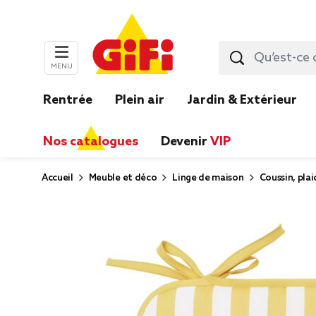
MENU
Rentrée
Plein air
Jardin & Extérieur
Nos catalogues
Devenir
VIP
Accueil
Meuble et déco
Linge de maison
Coussin, plai