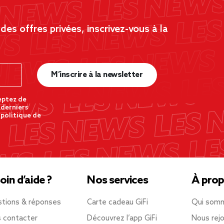
es offres privées, inscrivez-vous à la
M’inscrire à la newsletter
eptez de
 derniers
 politique de
oin d’aide ?
Nos services
À prop
tions & réponses
Carte cadeau GiFi
Qui som
 contacter
Découvrez l’app GiFi
Nous rejo