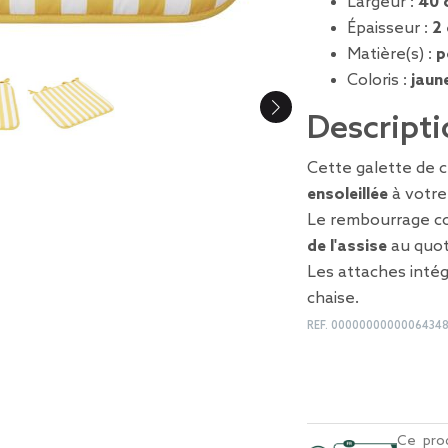
Largeur :
40 
Épaisseur :
2
Matière(s) :
p
Coloris :
jaun
Descripti
Cette galette de 
ensoleillée
à votre
Le rembourrage c
de l'assise
au quot
Les attaches inté
chaise.
REF.
0000000000006434
Ce prod