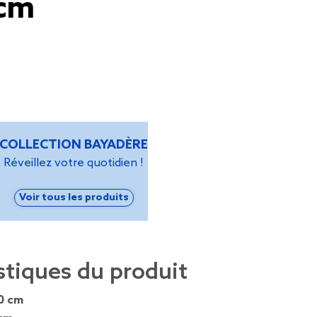
cm
COLLECTION BAYADÈRE
Réveillez votre quotidien !
Voir tous les produits
stiques du produit
0 cm