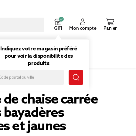
GIFI
Mon compte
Panier
ouveautés
Inspirations
Indiquez votre magasin préféré
pour voir la disponibilité des
produits
s blanches et jaunes 40x40cm
 de chaise carrée
s bayadères
s et jaunes