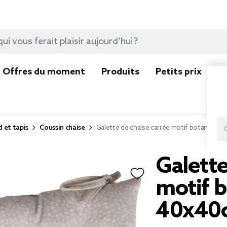
Offres du moment
Produits
Petits prix
N
d et tapis
Coussin chaise
Galette de chaise carrée motif botanique 
Galette
motif 
40x40