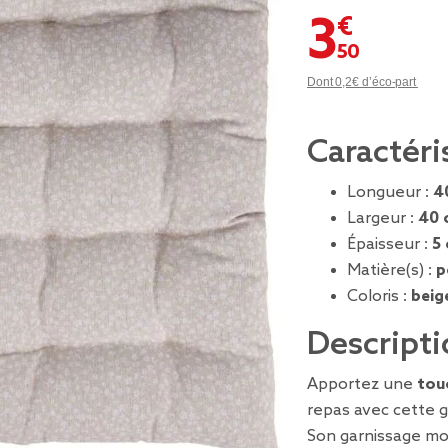
3,50 €
Dont 0,2€ d’éco-part
Caractéri
Longueur :
4
Largeur :
40 
Épaisseur :
5
Matière(s) :
p
Coloris :
beig
Descripti
Apportez une
tou
repas avec cette g
Son garnissage mo