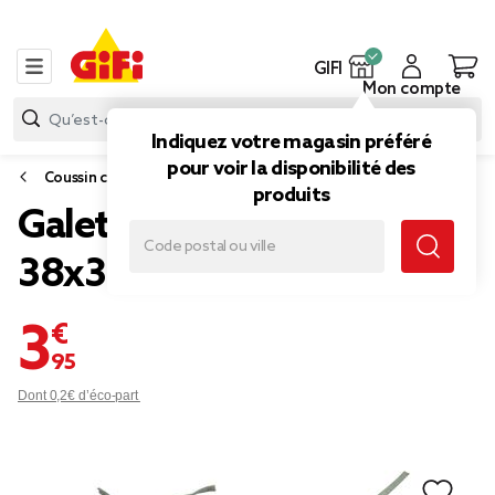
GIFI
Mon compte
Indiquez votre magasin préféré
pour voir la disponibilité des
Coussin chaise
produits
Galette de chaise carrée
38x38cm vert sauge
3,95 €
Dont 0,2€ d’éco-part