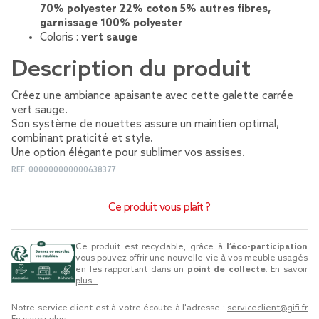
70% polyester 22% coton 5% autres fibres,
garnissage 100% polyester
Coloris :
vert sauge
Description du produit
Créez une ambiance apaisante avec cette galette carrée
vert sauge.
Son système de nouettes assure un maintien optimal,
combinant praticité et style.
Une option élégante pour sublimer vos assises.
REF.
000000000000638377
Ce produit vous plaît ?
Ce produit est recyclable, grâce à
l’éco-participation
vous pouvez offrir une nouvelle vie à vos meuble usagés
en les rapportant dans un
point de collecte
.
En savoir
plus...
.
Notre service client est à votre écoute à l'adresse :
serviceclient@gifi.fr