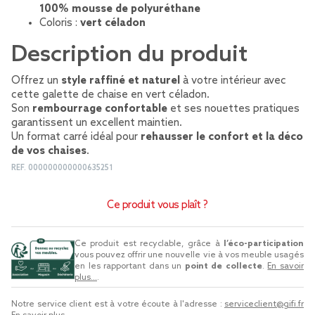
100% mousse de polyuréthane
Coloris :
vert céladon
Description du produit
Offrez un
style raffiné et naturel
à votre intérieur avec
cette galette de chaise en vert céladon.
Son
rembourrage confortable
et ses nouettes pratiques
garantissent un excellent maintien.
Un format carré idéal pour
rehausser le confort et la déco
de vos chaises
.
REF.
000000000000635251
Ce produit vous plaît ?
Ce produit est recyclable, grâce à
l’éco-participation
vous pouvez offrir une nouvelle vie à vos meuble usagés
en les rapportant dans un
point de collecte
.
En savoir
plus...
.
Notre service client est à votre écoute à l'adresse :
serviceclient@gifi.fr