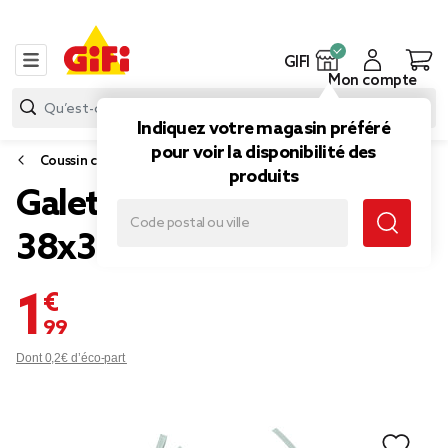
GIFI
Mon compte
Indiquez votre magasin préféré
pour voir la disponibilité des
Coussin chaise
produits
Galette de chaise carrée
38x38cm vert céladon
1,99 €
Dont 0,2€ d’éco-part