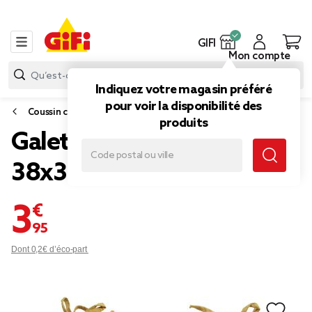
GIFI
Mon compte
Indiquez votre magasin préféré
pour voir la disponibilité des
Coussin chaise
produits
Galette de chaise carrée
38x38cm jaune moutarde
3,95 €
Dont 0,2€ d’éco-part