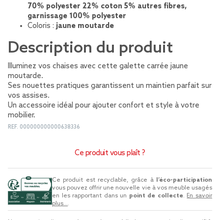
70% polyester 22% coton 5% autres fibres,
garnissage 100% polyester
Coloris :
jaune moutarde
Description du produit
Illuminez vos chaises avec cette galette carrée jaune
moutarde.
Ses nouettes pratiques garantissent un maintien parfait sur
vos assises.
Un accessoire idéal pour ajouter confort et style à votre
mobilier.
REF.
000000000000638336
Ce produit vous plaît ?
Ce produit est recyclable, grâce à
l’éco-participation
vous pouvez offrir une nouvelle vie à vos meuble usagés
en les rapportant dans un
point de collecte
.
En savoir
plus...
.