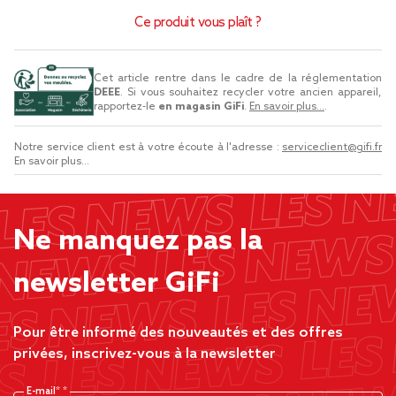
Ce produit vous plaît ?
Cet article rentre dans le cadre de la réglementation
DEEE
. Si vous souhaitez recycler votre ancien appareil,
rapportez-le
en magasin GiFi
.
En savoir plus...
.
Notre service client est à votre écoute à l'adresse :
serviceclient@gifi.fr
En savoir plus...
Ne manquez pas la
newsletter GiFi
Pour être informé des nouveautés et des offres
privées, inscrivez-vous à la newsletter
E-mail*