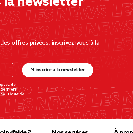
la newsletter
es offres privées, inscrivez-vous à la
M’inscrire à la newsletter
eptez de
 derniers
 politique de
oin d’aide ?
Nos services
À prop