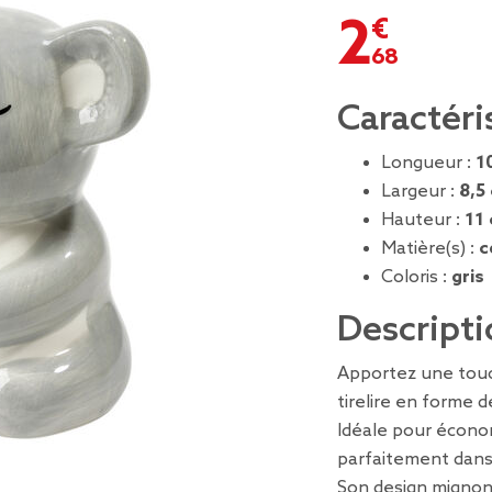
2,68 €
Caractéri
Longueur :
1
Largeur :
8,5
Hauteur :
11
Matière(s) :
c
Coloris :
gris
Descripti
Apportez une touc
tirelire en forme d
Idéale pour économ
parfaitement dan
Son design mignon