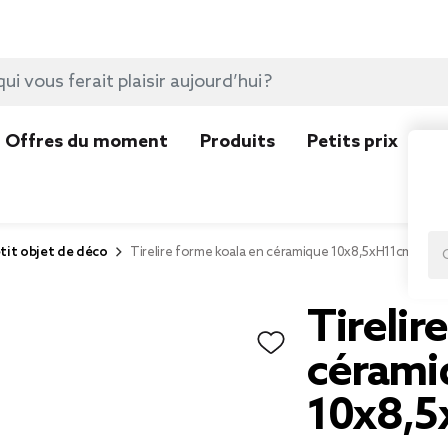
Offres du moment
Produits
Petits prix
N
tit objet de déco
Tirelire forme koala en céramique 10x8,5xH11cm
Tirelir
cérami
10x8,