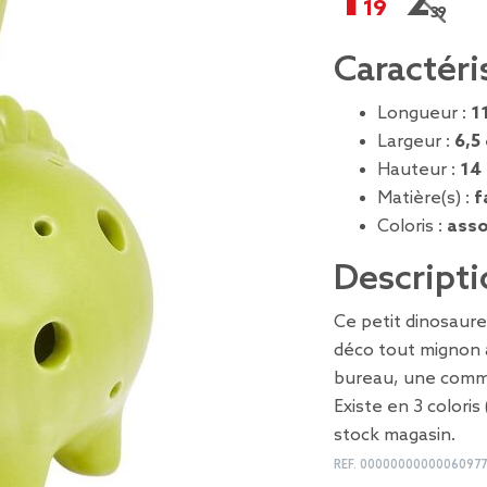
2,39 €
Prix re
Caractéri
Longueur :
1
Largeur :
6,5
Hauteur :
14
Matière(s) :
f
Coloris :
asso
Descripti
Ce petit dinosaur
déco tout mignon 
bureau, une commo
Existe en 3 coloris
stock magasin.
REF.
00000000000060977