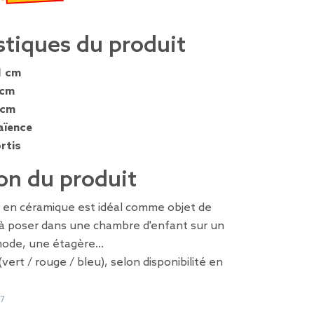
misé de 2,39 € à 1,19 €
stiques du produit
1 cm
 cm
 cm
aïence
rtis
on du produit
e en céramique est idéal comme objet de
à poser dans une chambre d'enfant sur un
de, une étagère...
 (vert / rouge / bleu), selon disponibilité en
7