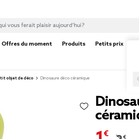
Offres du moment
Produits
Petits prix
N
tit objet de déco
Dinosaure déco céramique
Dinosa
cérami
1,19 €