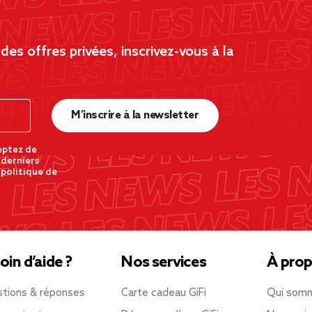
es offres privées, inscrivez-vous à la
M’inscrire à la newsletter
eptez de
 derniers
 politique de
oin d’aide ?
Nos services
À prop
tions & réponses
Carte cadeau GiFi
Qui som