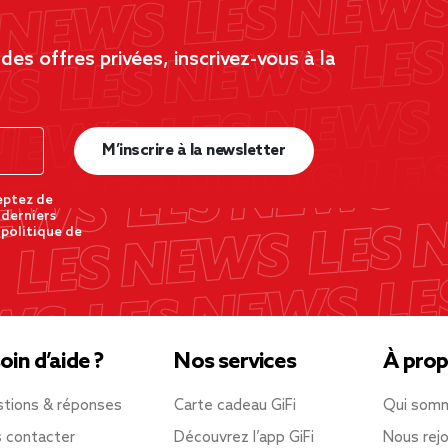
es offres privées, inscrivez-vous à la
M’inscrire à la newsletter
eptez de
 derniers
 politique de
oin d’aide ?
Nos services
À prop
tions & réponses
Carte cadeau GiFi
Qui som
 contacter
Découvrez l’app GiFi
Nous rejo