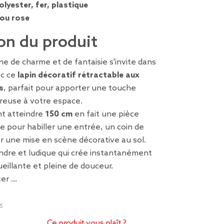
olyester, fer, plastique
 ou rose
on du produit
e de charme et de fantaisie s'invite dans
ec ce
lapin décoratif rétractable aux
s
, parfait pour apporter une touche
ureuse à votre espace.
t atteindre
150 cm
en fait une pièce
e pour habiller une entrée, un coin de
r une mise en scène décorative au sol.
dre et ludique qui crée instantanément
illante et pleine de douceur.
ter …
5
Ce produit vous plaît ?