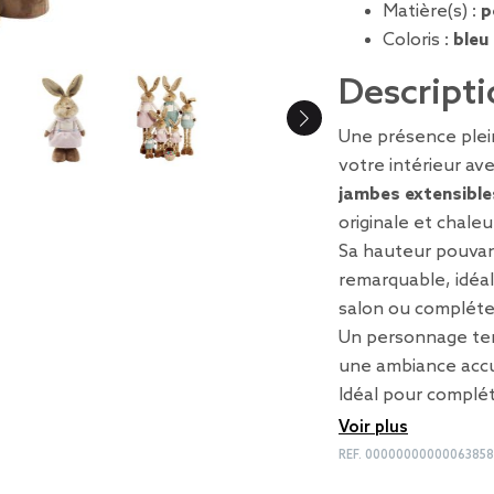
Matière(s) :
p
Coloris :
bleu
Descripti
Une présence plein
votre intérieur av
jambes extensible
originale et chale
Sa hauteur pouvan
remarquable, idéal
salon ou compléte
Un personnage ten
une ambiance accue
Idéal pour complé
Voir plus
REF.
00000000000063858