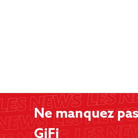
Ne manquez pas 
GiFi