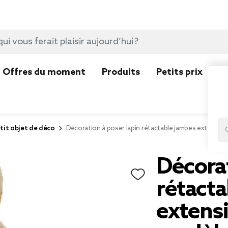
Offres du moment
Produits
Petits prix
N
tit objet de déco
Décoration à poser lapin rétactable jambes extensib
Décorat
rétact
extens