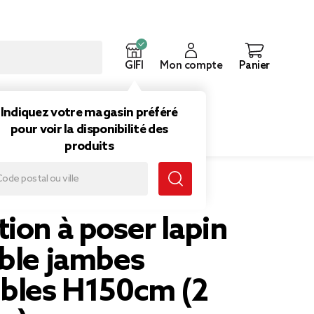
GIFI
Mon compte
Panier
ouveautés
Inspirations
Indiquez votre magasin préféré
pour voir la disponibilité des
produits
les H150cm (2 modèles)
ion à poser lapin
able jambes
ibles H150cm (2