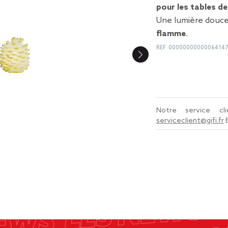
pour les tables de
Une lumière douc
flamme
.
REF.
00000000000064147
Notre service c
serviceclient@gifi.fr