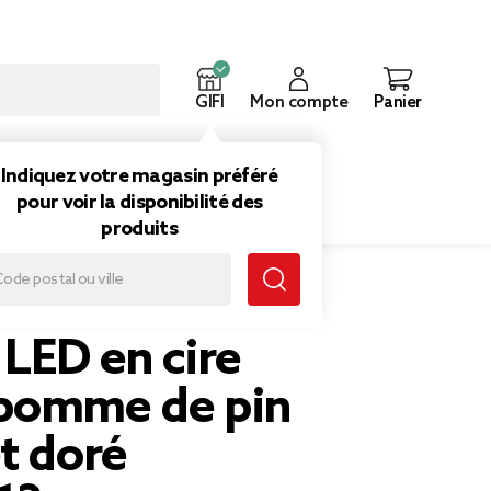
GIFI
Mon compte
Panier
ouveautés
Inspirations
Indiquez votre magasin préféré
pour voir la disponibilité des
produits
ré Ø10xH12cm
LED en cire
pomme de pin
t doré