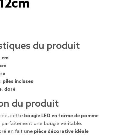
12cm
stiques du produit
0 cm
 cm
ire
 :
piles incluses
e, doré
on du produit
isée, cette
bougie LED en forme de pomme
e parfaitement une bougie véritable.
doré en fait une
pièce décorative idéale