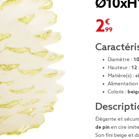
Ø10xH
2,99 €
Caractéri
Diamètre :
1
Hauteur :
12
Matière(s) :
c
Alimentation
Coloris :
beig
Descripti
Élégante et sécur
de pin
en cire imit
Son fini beige et 