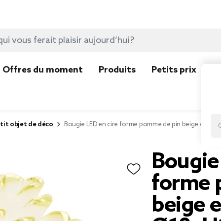
Offres du moment
Produits
Petits prix
N
tit objet de déco
Bougie LED en cire forme pomme de pin beige et do
Bougie 
forme 
beige e