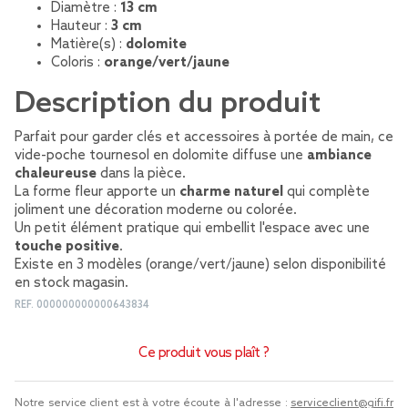
Diamètre :
13 cm
Hauteur :
3 cm
Matière(s) :
dolomite
Coloris :
orange/vert/jaune
Description du produit
Parfait pour garder clés et accessoires à portée de main, ce
vide-poche tournesol en dolomite diffuse une
ambiance
chaleureuse
dans la pièce.
La forme fleur apporte un
charme naturel
qui complète
joliment une décoration moderne ou colorée.
Un petit élément pratique qui embellit l'espace avec une
touche positive
.
Existe en 3 modèles (orange/vert/jaune) selon disponibilité
en stock magasin.
REF.
000000000000643834
Ce produit vous plaît ?
Notre service client est à votre écoute à l'adresse :
serviceclient@gifi.fr