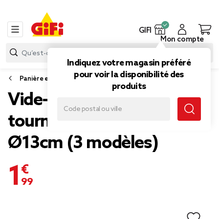
GIFI
Mon compte
Indiquez votre magasin préféré
pour voir la disponibilité des
Panière et boîte déco
produits
Vide-poche forme fleur de
tournesol en dolomite
Ø13cm (3 modèles)
1,99 €