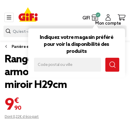
GIFI
Mon compte
Indiquez votre magasin préféré
pour voir la disponibilité des
Panière et boîte déco
produits
Rangement bijoux petite
armoire sur pied avec
miroir H29cm
9,90 €
Dont 0,22€ d’éco-part