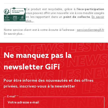
Ce produit est recyclable, grâce à
l’éco-participation
vous pouvez offrir une nouvelle vie à vos meuble usagés
en les rapportant dans un
point de collecte
.
En savoir
plus...
.
Notre service client est à votre écoute à l'adresse :
serviceclient@gifi.fr
En savoir plus...
Ne manquez pas la
newsletter GiFi
Pour être informé des nouveautés et des offres
privées, inscrivez-vous à la newsletter
E-mail*