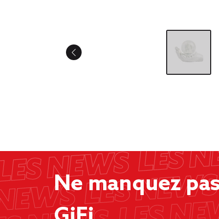
Ne manquez pas 
GiFi