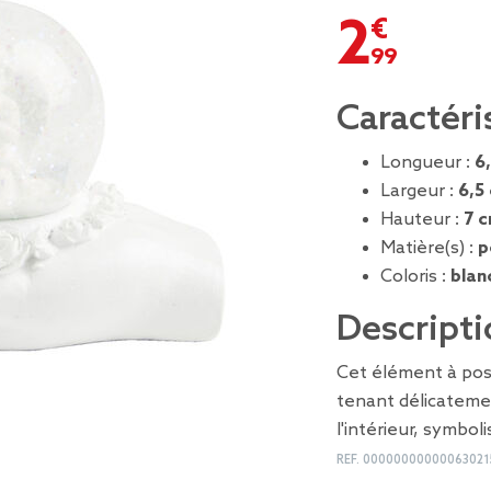
2,99 €
Caractéri
Longueur :
6
Largeur :
6,5
Hauteur :
7 
Matière(s) :
p
Coloris :
blan
Descripti
Cet élément à pos
tenant délicateme
l'intérieur, symboli
REF.
00000000000063021