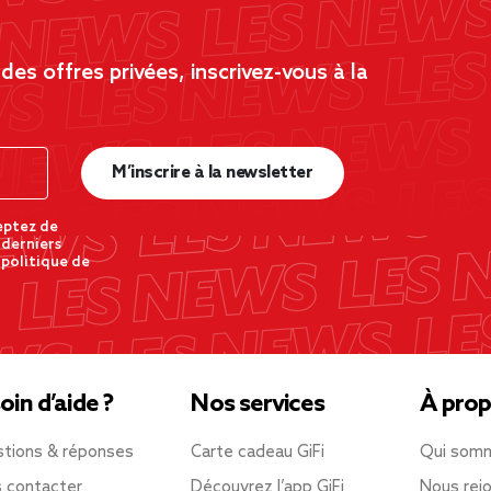
es offres privées, inscrivez-vous à la
M’inscrire à la newsletter
eptez de
 derniers
 politique de
oin d’aide ?
Nos services
À prop
tions & réponses
Carte cadeau GiFi
Qui som
 contacter
Découvrez l’app GiFi
Nous rejo