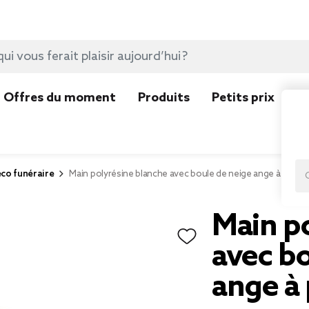
Offres du moment
Produits
Petits prix
N
co funéraire
Main polyrésine blanche avec boule de neige ange à pose
Main p
avec bo
ange à