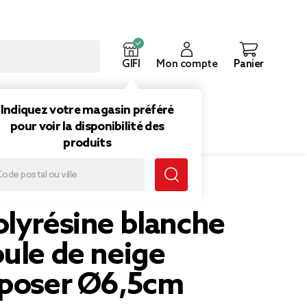
GIFI
Mon compte
Panier
ouveautés
Inspirations
Indiquez votre magasin préféré
pour voir la disponibilité des
produits
r Ø6,5cm
olyrésine blanche
ule de neige
 poser Ø6,5cm