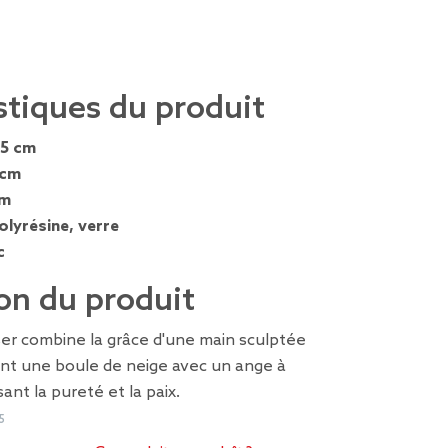
stiques du produit
,5 cm
 cm
cm
olyrésine, verre
c
on du produit
er combine la grâce d'une main sculptée
nt une boule de neige avec un ange à
sant la pureté et la paix.
5