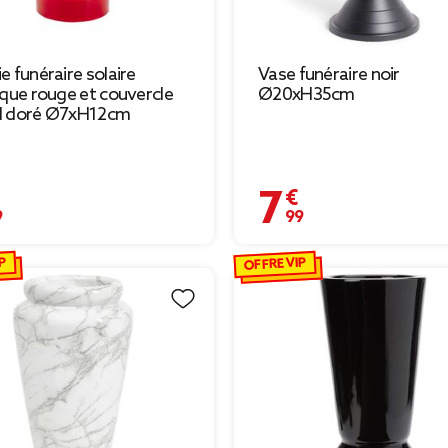
e funéraire solaire
Vase funéraire noir
ique rouge et couvercle
Ø20xH35cm
l doré Ø7xH12cm
€
7,99 €
P
OFFRE VIP