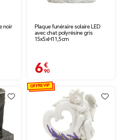
e noir
Plaque funéraire solaire LED
avec chat polyrésine gris
15x5xH11,5cm
6,90 €
OFFRE VIP