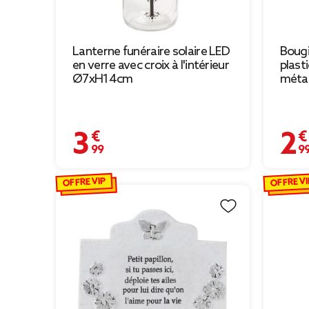
Lanterne funéraire solaire LED
Bougi
en verre avec croix à l'intérieur
plast
Ø7xH14cm
méta
3,99 €
2,99 
OFFRE VIP
OFFRE VI