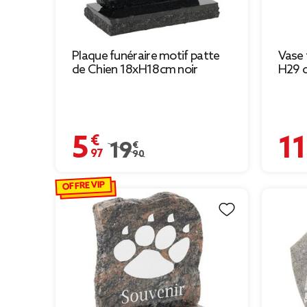
Plaque funéraire motif patte
Vase 
de Chien 18xH18cm noir
H29 
5,97 €
11,89
Prix remisé de 19,90 € à 5,97 €
19,90 €
OFFRE VIP