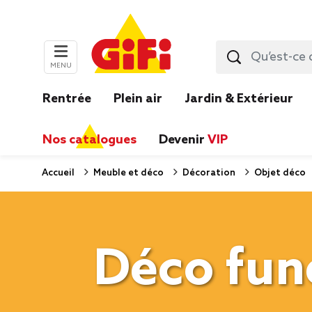
MENU
Rentrée
Plein air
Jardin & Extérieur
Nos catalogues
Devenir
VIP
Accueil
Meuble et déco
Décoration
Objet déco
Déco fun