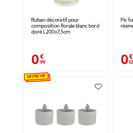
Ruban décoratif pour
Pic f
composition florale blanc bord
résin
doré L200x7,5cm
0,99 €
0,55 
OFFRE VIP