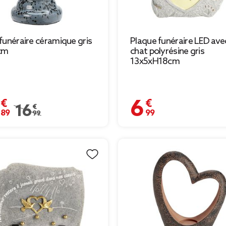
funéraire céramique gris
Plaque funéraire LED ave
cm
chat polyrésine gris
13x5xH18cm
 €
6,99 €
Prix remisé de 16,99 € à 11,89 €
16,99 €