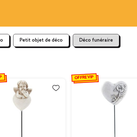
co
Petit objet de déco
Déco funéraire
P
OFFRE VIP