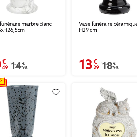
funéraire marbre blanc
Vase funéraire céramique
5xH26,5cm
H29 cm
 €
13,29 €
Prix remisé de 14,99 € à 10,49 €
14,99 €
Prix remisé de 
18,99 €
P