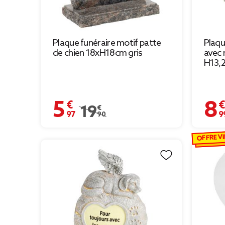
Plaque funéraire motif patte
Plaqu
de chien 18xH18cm gris
avec
H13,
5,97 €
8,99 
Prix remisé de 19,90 € à 5,97 €
19,90 €
OFFRE VI