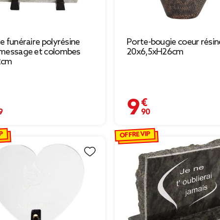
e funéraire polyrésine
Porte-bougie coeur résin
 message et colombes
20x6,5xH26cm
2cm
€
9,90 €
P
OFFRE VIP