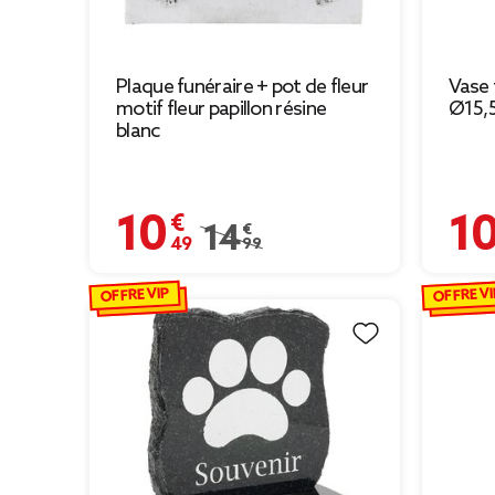
Plaque funéraire + pot de fleur
Vase 
motif fleur papillon résine
Ø15,
blanc
10,49 €
10,49
Prix remisé de 14,99 € à 10,49 €
14,99 €
OFFRE VIP
OFFRE VI