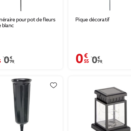
unéraire pour pot de fleurs
Pique décoratif
e blanc
€
0,55 €
Prix remisé de 0,79 € à 0,55 €
0,79 €
Prix remisé de 0,7
0,79 €