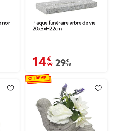
 noir
Plaque funéraire arbre de vie
20x8xH22cm
14,99 €
18,99 € à 13,29 €
Prix remisé de 29,99 € à 14,99 €
29,99 €
OFFRE VIP