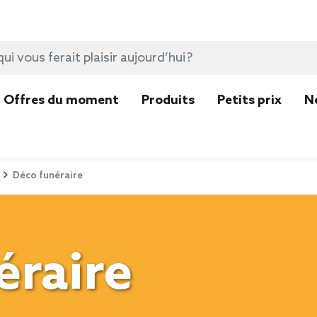
Offres du moment
Produits
Petits prix
N
Déco funéraire
éraire