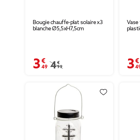
Bougie chauffe-plat solaire x3
Vase 
blanche Ø5,5xH7,5cm
plast
3,49 €
3,49 
Prix remisé de 4,99 € à 3,49 €
4,99 €