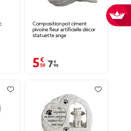
c
Composition pot ciment
pivoine fleur artificielle décor
statuette ange
5,59 €
Prix remisé de 7,99 € à 5,59 €
7,99 €