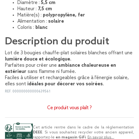
Diamètre :
5,5 cm
Hauteur :
7,5 cm
Matière(s) :
polypropylène, fer
Alimentation :
solaire
Coloris :
blanc
Description du produit
Lot de 3 bougies chauffe-plat solaires blanches offrant une
lumière douce et écologique
.
Parfaites pour créer une
ambiance chaleureuse en
extérieur
sans flamme ni fumée.
Faciles à utiliser et rechargeables grâce à l'énergie solaire,
elles sont
idéales pour décorer vos soirées
.
REF.
000000000000639561
Ce produit vous plaît ?
Cet article rentre dans le cadre de la réglementation
DEEE
. Si vous souhaitez recycler votre ancien appareil,
rapportez-le
en magasin GiFi
.
En savoir plus...
.