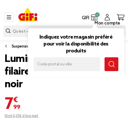
GIFI
Mon compte
Indiquez votre magasin préféré
pour voir la disponibilité des
Suspension luminaire
produits
Luminaire à suspension
filaire 1 ampoule métal
noir
7,99 €
Dont 0,25€ d’éco-part