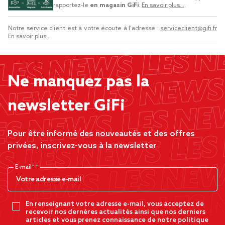
rapportez-le
en magasin GiFi
.
En savoir plus...
.
Notre service client est à votre écoute à l'adresse :
serviceclient@gifi.fr
En savoir plus...
Ne manquez pas la
newsletter GiFi
Pour être informé des nouveautés et des offres
privées, inscrivez-vous à la newsletter
E-mail*
En renseignant votre adresse e-mail, vous acceptez de
recevoir nos dernères actualités ainsi que nos derniers
articles et vous prenez connaissance de notre politique