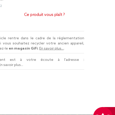
02
Ce produit vous plaît ?
icle rentre dans le cadre de la réglementation
Si vous souhaitez recycler votre ancien appareil,
ez-le
en magasin GiFi
.
En savoir plus...
.
lient est à votre écoute à l'adresse :
En savoir plus...