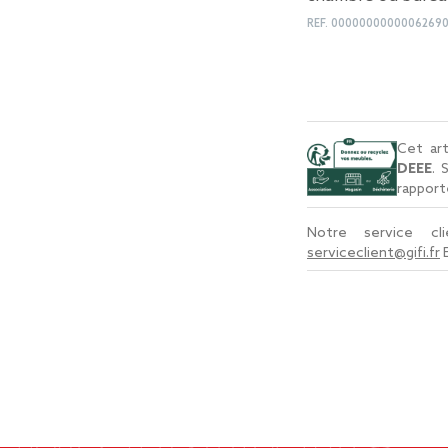
REF.
0000000000006269
Cet art
DEEE
. 
rapport
Notre service c
serviceclient@gifi.fr