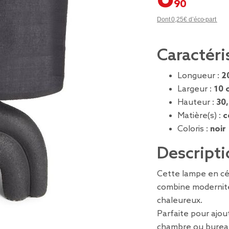
Dont 0,25€ d’éco-part
Caractéri
Longueur :
2
Largeur :
10 
Hauteur :
30
Matière(s) :
c
Coloris :
noir
Descripti
Cette lampe en cé
combine modernité 
chaleureux.
Parfaite pour ajou
chambre ou burea