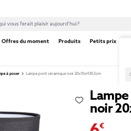
Offres du moment
Produits
Petits prix
N
pe à poser
Lampe pont céramique noir 20x10xH30,5cm
Lampe 
noir 2
6,90 €