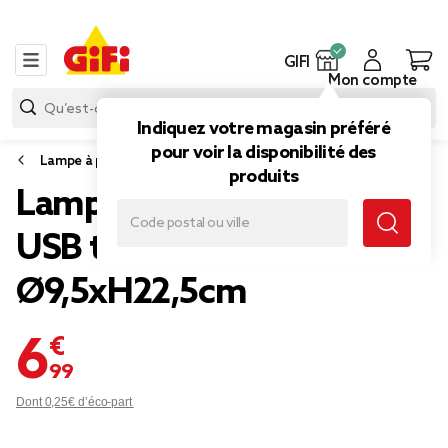
GIFI
Mon compte
Indiquez votre magasin préféré
pour voir la disponibilité des
Lampe à poser
produits
Lampe de table Roundi
USB tactile grise
Ø9,5xH22,5cm
6,99 €
Dont 0,25€ d’éco-part