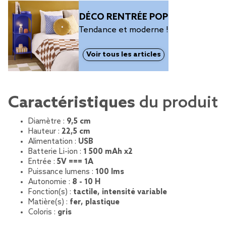
DÉCO RENTRÉE POP
Tendance et moderne !
Voir tous les articles
Caractéristiques
du produit
Diamètre :
9,5 cm
Hauteur :
22,5 cm
Alimentation :
USB
Batterie Li-ion :
1 500 mAh x2
Entrée :
5V === 1A
Puissance lumens :
100 lms
Autonomie :
8 - 10 H
Fonction(s) :
tactile, intensité variable
Matière(s) :
fer, plastique
Coloris :
gris