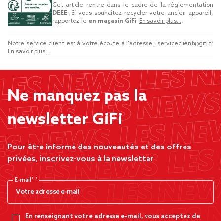
Cet article rentre dans le cadre de la réglementation
DEEE
. Si vous souhaitez recycler votre ancien appareil,
rapportez-le
en magasin GiFi
.
En savoir plus...
.
Notre service client est à votre écoute à l'adresse :
serviceclient@gifi.fr
En savoir plus...
Ne manquez pas la
newsletter GiFi
Pour être informé des nouveautés et des offres
privées, inscrivez-vous à la newsletter
E-mail*
En renseignant votre adresse e-mail, vous acceptez de