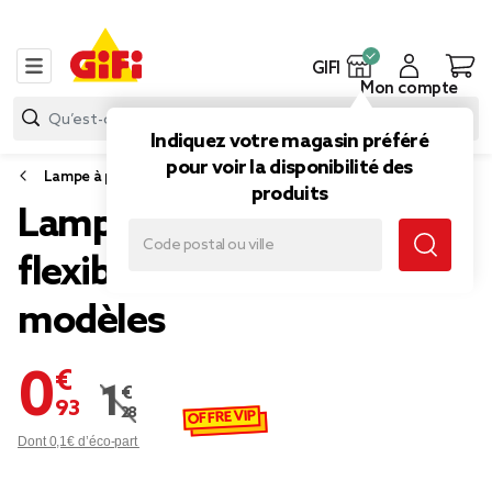
GIFI
Mon compte
Indiquez votre magasin préféré
pour voir la disponibilité des
Lampe à poser
produits
Lampe de table LED
flexible H27cm - 4
modèles
0,93 €
1,28 €
Prix remisé de 1,28 € à 0,93 €
OFFRE VIP
Dont 0,1€ d’éco-part