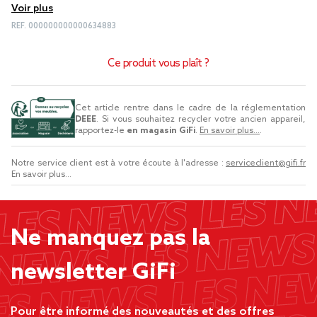
Voir plus
REF.
000000000000634883
Ce produit vous plaît ?
Cet article rentre dans le cadre de la réglementation
DEEE
. Si vous souhaitez recycler votre ancien appareil,
rapportez-le
en magasin GiFi
.
En savoir plus...
.
Notre service client est à votre écoute à l'adresse :
serviceclient@gifi.fr
En savoir plus...
Ne manquez pas la
newsletter GiFi
Pour être informé des nouveautés et des offres