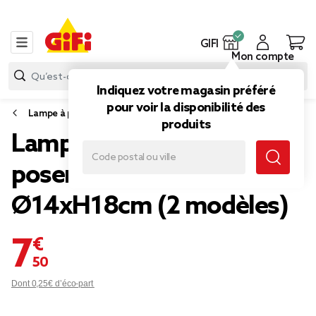
GIFI
Mon compte
Indiquez votre magasin préféré
pour voir la disponibilité des
Lampe à poser
produits
Lampe champignon à
poser en verre LED
Ø14xH18cm (2 modèles)
7,50 €
Dont 0,25€ d’éco-part