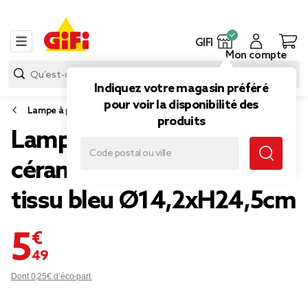
GIFI
Mon compte
Indiquez votre magasin préféré
pour voir la disponibilité des
Lampe à poser
produits
Lampe à poser en
céramique avec abat-jour
tissu bleu Ø14,2xH24,5cm
5,49 €
Dont 0,25€ d’éco-part