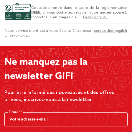
Cet article rentre dans le cadre de la réglementation
DEEE
. Si vous souhaitez recycler votre ancien appareil,
rapportez-le
en magasin GiFi
.
En savoir plus...
.
Notre service client est à votre écoute à l'adresse :
serviceclient@gifi.fr
En savoir plus...
Ne manquez pas la
newsletter GiFi
Pour être informé des nouveautés et des offres
privées, inscrivez-vous à la newsletter
E-mail*