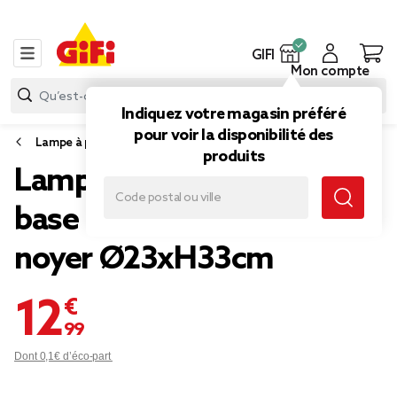
GIFI
Mon compte
Indiquez votre magasin préféré
pour voir la disponibilité des
Lampe à poser
produits
Lampe à poser céramique
base ronde effet bois
noyer Ø23xH33cm
12,99 €
Dont 0,1€ d’éco-part