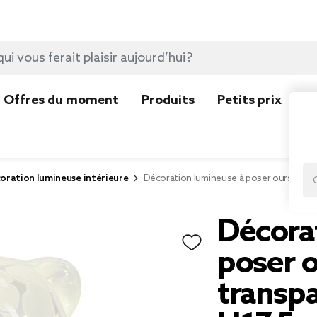
Offres du moment
Produits
Petits prix
N
oration lumineuse intérieure
Décoration lumineuse à poser ourson en 
Décora
poser 
transpa