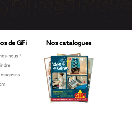
os de GiFi
Nos catalogues
mes-nous ?
indre
 magasins
oom