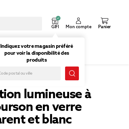
GIFI
Mon compte
Panier
ouveautés
Inspirations
Indiquez votre magasin préféré
pour voir la disponibilité des
produits
verre transparent et blanc H17,5cm
tion lumineuse à
ourson en verre
rent et blanc