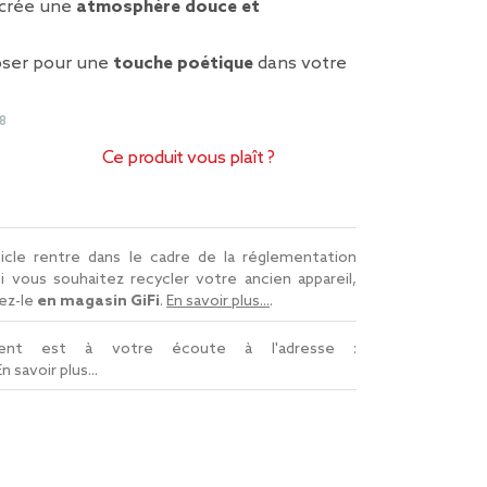
 crée une
atmosphère douce et
oser pour une
touche poétique
dans votre
8
Ce produit vous plaît ?
icle rentre dans le cadre de la réglementation
Si vous souhaitez recycler votre ancien appareil,
ez-le
en magasin GiFi
.
En savoir plus...
.
lient est à votre écoute à l'adresse :
En savoir plus...