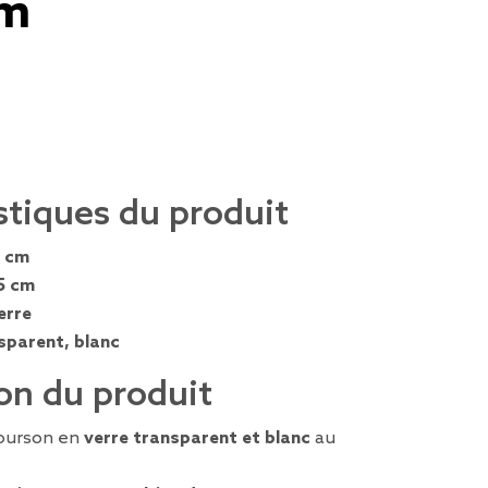
cm
stiques du produit
 cm
5 cm
erre
sparent, blanc
on du produit
 ourson en
verre transparent et blanc
au