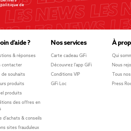
 derniers
 politique de
oin d’aide ?
Nos services
À prop
tions & réponses
Carte cadeau GiFi
Qui som
 contacter
Découvrez l’app GiFi
Nous rejo
e de souhaits
Conditions VIP
Tous nos
urs produits
GiFi Loc
Press R
el produits
itions des offres en
s
e d’achats & conseils
ons sites frauduleux