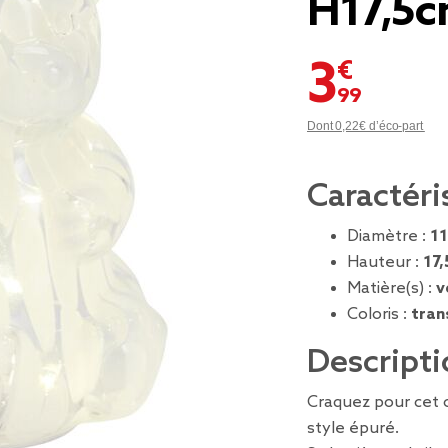
H17,5
3,99 €
Dont 0,22€ d’éco-part
Caractéri
Diamètre :
11
Hauteur :
17,
Matière(s) :
v
Coloris :
tran
Descripti
Craquez pour cet
style épuré.