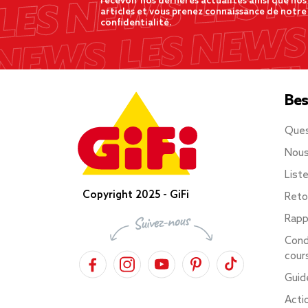
recevoir nos dernères actualités ainsi que nos
articles et vous prenez connaissance de notre
confidentialité.
Bes
Ques
Nous
List
Copyright 2025 - GiFi
Reto
Rapp
Cond
cour
Guid
Acti