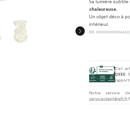
Sa lumière subtile
chaleureuse
.
Un objet déco à p
intérieur.
REF.
00000000000064322
Cet art
DEEE
. 
rapport
Notre service c
serviceclient@gifi.fr