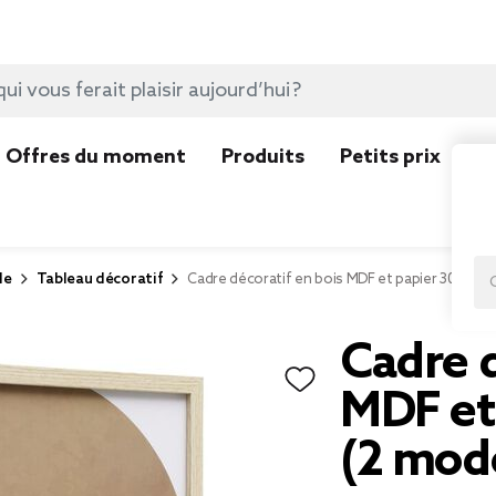
Offres du moment
Produits
Petits prix
N
le
Tableau décoratif
Cadre décoratif en bois MDF et papier 30x40c
Cadre d
MDF et
(2 mod