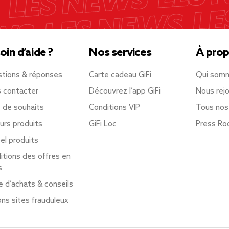
oin d’aide ?
Nos services
À prop
tions & réponses
Carte cadeau GiFi
Qui som
 contacter
Découvrez l’app GiFi
Nous rejo
e de souhaits
Conditions VIP
Tous nos
urs produits
GiFi Loc
Press R
el produits
itions des offres en
s
e d’achats & conseils
ons sites frauduleux