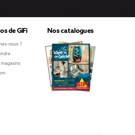
os de GiFi
Nos catalogues
mes-nous ?
indre
 magasins
oom