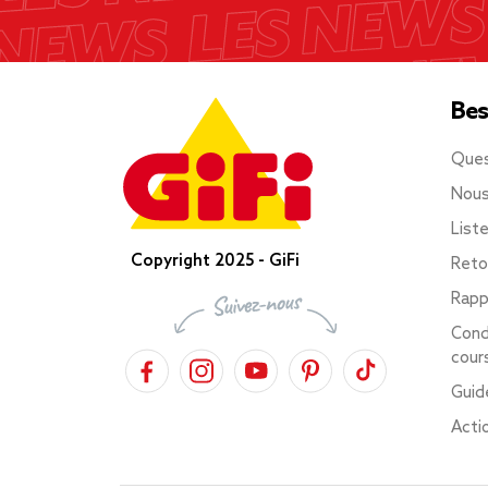
Bes
Ques
Nous
List
Copyright 2025 - GiFi
Reto
Rapp
Cond
cour
Guid
Acti