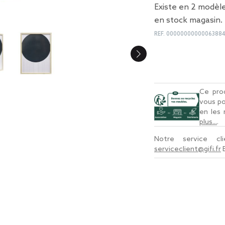
Existe en 2 modèle
en stock magasin.
REF.
0000000000006388
Ce prod
vous po
en les
plus...
.
Notre service c
serviceclient@gifi.fr