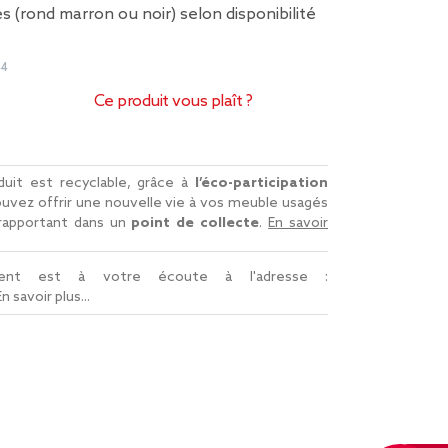
s (rond marron ou noir) selon disponibilité
44
Ce produit vous plaît ?
uit est recyclable, grâce à
l’éco-participation
uvez offrir une nouvelle vie à vos meuble usagés
 rapportant dans un
point de collecte
.
En savoir
lient est à votre écoute à l'adresse :
En savoir plus...