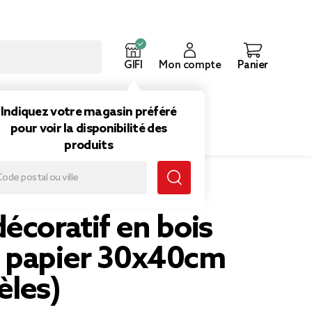
GIFI
Mon compte
Panier
ouveautés
Inspirations
Indiquez votre magasin préféré
pour voir la disponibilité des
produits
m (2 modèles)
écoratif en bois
 papier 30x40cm
èles)