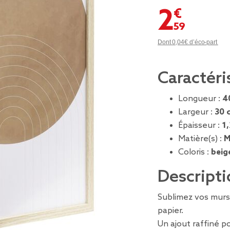
2,59 €
Dont 0,04€ d’éco-part
Caractéri
Longueur :
4
Largeur :
30 
Épaisseur :
1
Matière(s) :
M
Coloris :
beig
Descripti
Sublimez vos murs
papier.
Un ajout raffiné po