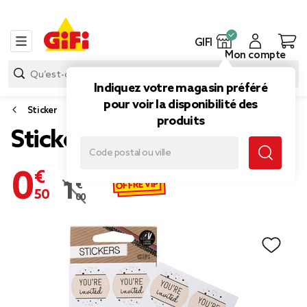
GIFI
Mon compte
Indiquez votre magasin préféré
pour voir la disponibilité des
Sticker
produits
Sticker x12 noir
0,50 €
OFFRE VIP
1,00 €
Prix remisé de 1,00 € à 0,50 €