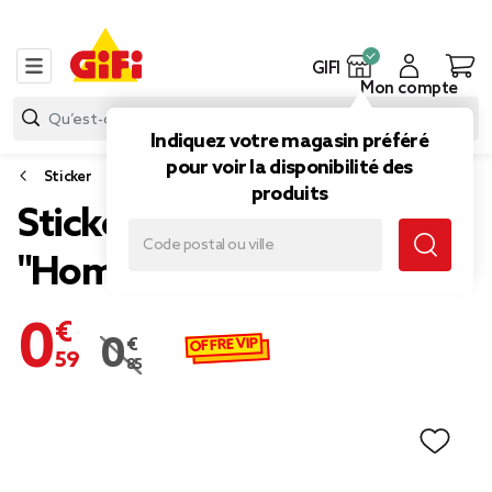
GIFI
Mon compte
Indiquez votre magasin préféré
pour voir la disponibilité des
Sticker
produits
Sticker mural en plastique
"Home" 40xH19cm
0,59 €
OFFRE VIP
0,85 €
Prix remisé de 0,85 € à 0,59 €