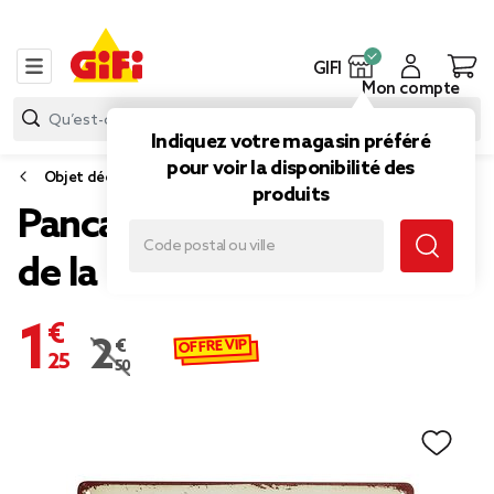
GIFI
Mon compte
Indiquez votre magasin préféré
pour voir la disponibilité des
Objet déco murale
produits
Pancarte décorative pièces
de la maison en métal
1,25 €
OFFRE VIP
2,50 €
Prix remisé de 2,50 € à 1,25 €