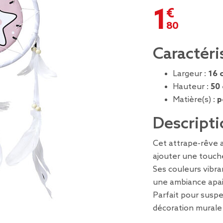
1,80 €
Caractéri
Largeur :
16 
Hauteur :
50
Matière(s) :
p
Descripti
Cet attrape-rêve a
ajouter une touch
Ses couleurs vibr
une ambiance apai
Parfait pour susp
décoration murale 