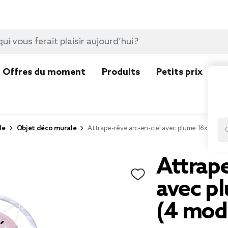
Offres du moment
Produits
Petits prix
N
le
Objet déco murale
Attrape-rêve arc-en-ciel avec plume 16xH50cm
Attrape
avec p
(4 mod