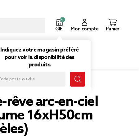
GIFI
Mon compte
Panier
ouveautés
Inspirations
Indiquez votre magasin préféré
pour voir la disponibilité des
produits
 (4 modèles)
-rêve arc-en-ciel
lume 16xH50cm
èles)