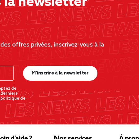
la newsletter
es offres privées, inscrivez-vous à la
M’inscrire à la newsletter
eptez de
 derniers
 politique de
oin d’aide ?
Nos services
À prop