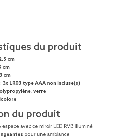
stiques du produit
2,5 cm
5 cm
,3 cm
 :
3x LR03 type AAA non incluse(s)
olypropylène, verre
icolore
on du produit
 espace avec ce miroir LED RVB illuminé
angeantes
pour une ambiance