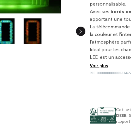
personnalisable.
Avec ses
bords on
apportant une tou
La télécommande i
la couleur et l'inte
l'atmosphère parf
Idéal pour les cham
LED est un access
Voir plus
REF.
0000000000006346
Cet art
DEEE
. 
rapport