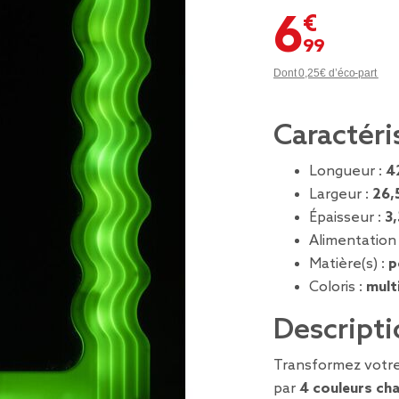
6,99 €
Dont 0,25€ d’éco-part
Caractéri
Longueur :
4
Largeur :
26,
Épaisseur :
3
Alimentation
Matière(s) :
p
Coloris :
mult
Descripti
Transformez votre
par
4 couleurs ch