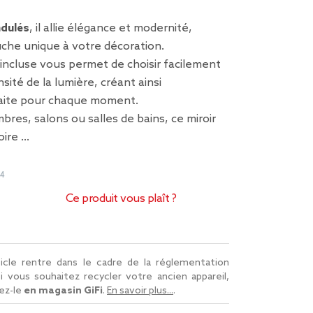
dulés
, il allie élégance et modernité,
che unique à votre décoration.
ncluse vous permet de choisir facilement
nsité de la lumière, créant ainsi
aite pour chaque moment.
bres, salons ou salles de bains, ce miroir
oire …
54
Ce produit vous plaît ?
icle rentre dans le cadre de la réglementation
Si vous souhaitez recycler votre ancien appareil,
ez-le
en magasin GiFi
.
En savoir plus...
.