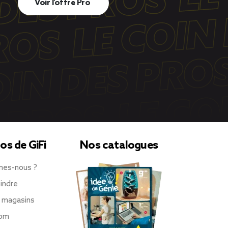
Voir l’offre Pro
os de GiFi
Nos catalogues
mes-nous ?
indre
 magasins
oom