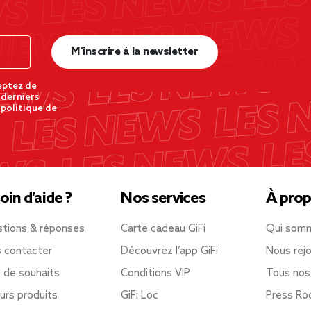
M’inscrire à la newsletter
eptez de
 derniers
 politique de
oin d’aide ?
Nos services
À prop
tions & réponses
Carte cadeau GiFi
Qui som
 contacter
Découvrez l’app GiFi
Nous rejo
e de souhaits
Conditions VIP
Tous nos
urs produits
GiFi Loc
Press R