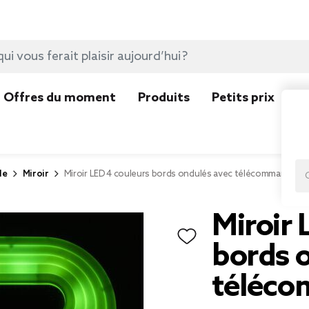
Offres du moment
Produits
Petits prix
N
le
Miroir
Miroir LED 4 couleurs bords ondulés avec télécommande
Miroir 
bords 
téléc