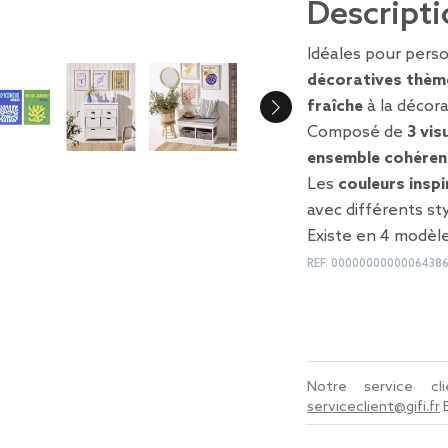
Descripti
Idéales pour perso
décoratives thèm
fraîche
à la décora
Composé de
3 vis
ensemble cohéren
Les
couleurs inspi
avec différents s
Existe en 4 modèle
REF.
0000000000006438
Notre service c
serviceclient@gifi.fr