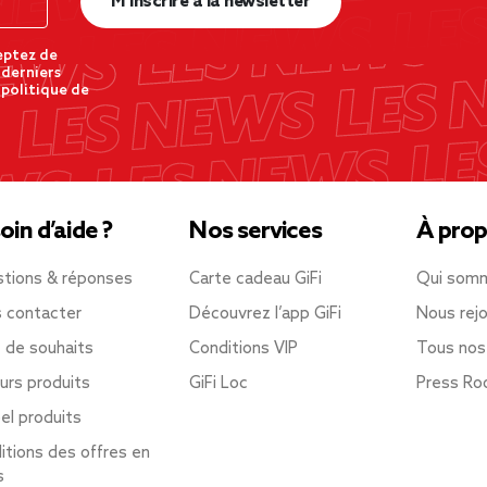
M’inscrire à la newsletter
eptez de
 derniers
 politique de
oin d’aide ?
Nos services
À prop
tions & réponses
Carte cadeau GiFi
Qui som
 contacter
Découvrez l’app GiFi
Nous rejo
e de souhaits
Conditions VIP
Tous nos
urs produits
GiFi Loc
Press R
el produits
itions des offres en
s