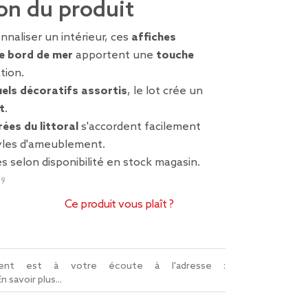
on du produit
nnaliser un intérieur, ces
affiches
e bord de mer
apportent une
touche
tion.
uels décoratifs assortis
, le lot crée un
t
.
rées du littoral
s'accordent facilement
tyles d'ameublement.
s selon disponibilité en stock magasin.
69
Ce produit vous plaît ?
lient est à votre écoute à l'adresse :
En savoir plus...