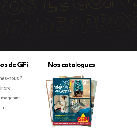
os de GiFi
Nos catalogues
mes-nous ?
indre
 magasins
oom