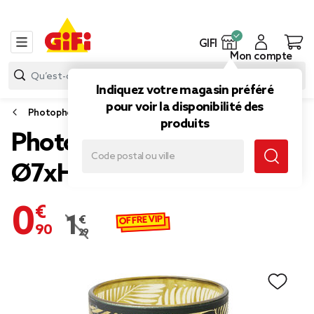
GIFI
Mon compte
Indiquez votre magasin préféré
pour voir la disponibilité des
Photophore et bougeoir
produits
Photophore en verre
Ø7xH8cm (3 modèles)
0,90 €
OFFRE VIP
1,29 €
Prix remisé de 1,29 € à 0,90 €